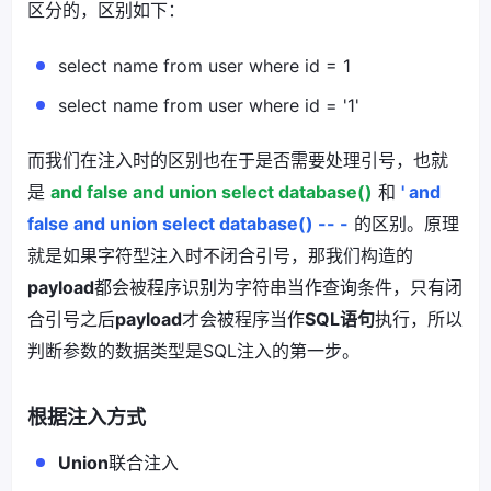
区分的，区别如下：
select name from user where id = 1
select name from user where id = '1'
而我们在注入时的区别也在于是否需要处理引号，也就
是
and false and union select database()
和
' and
false and union select database() -- -
的区别。原理
就是如果字符型注入时不闭合引号，那我们构造的
payload
都会被程序识别为字符串当作查询条件，只有闭
合引号之后
payload
才会被程序当作
SQL语句
执行，所以
判断参数的数据类型是SQL注入的第一步。
根据注入方式
Union
联合注入