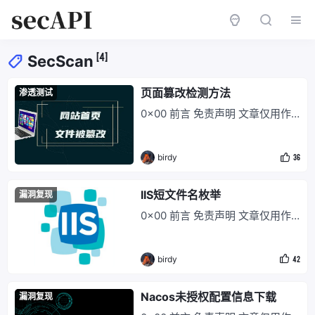
[4]
SecScan
页面篡改检测方法
渗透测试
0x00 前言 免责声明 文章仅用作
网络安全人员对自己网站、服务器
等进行自查检测，不可用于其他用
birdy
36
途，未经授权请勿利用文章中的技
术资料对任何计算机系统进行入侵
操作 本次测试只作为学习用处，
IIS短文件名枚举
漏洞复现
请勿未授权进行渗透测试，切勿用
0x00 前言 免责声明 文章仅用作
于其它用途！ 0x01 描述 网页篡
网络安全人员对自己网站、服务器
改，一种利用木马等病毒程序篡改
等进行自查检测，不可用于其他用
网页内容的黑客技术
birdy
42
途，未经授权请勿利用文章中的技
术资料对任何计算机系统进行入侵
操作 本次测试只作为学习用处，
Nacos未授权配置信息下载
漏洞复现
请勿未授权进行渗透测试，切勿用