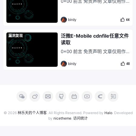
0x00 前言 免责声明 文章仅用作
于其它用途！ 0x01 产品介绍 iis
网络安全人员对自己网站、服务器
是Internet Information
等进行自查检测，不可用于其他用
birdy
44
途，未经授权请勿利用文章中的技
术资料对任何计算机系统进行入侵
操作 本次测试只作为学习用处，
泛微E-Mobile cdnfile任意文件
漏洞复现
请勿未授权进行渗透测试，切勿用
读取
于其它用途！ 0x01 产品介绍 Nac
0x00 前言 免责声明 文章仅用作
os
网络安全人员对自己网站、服务器
birdy
48
等进行自查检测，不可用于其他用
途，未经授权请勿利用文章中的技
术资料对任何计算机系统进行入侵
操作 本次测试只作为学习用处，
请勿未授权进行渗透测试，切勿用
于其它用途！ 0x01 产品介绍 泛
微e-Mobile移动管理平台是一款
由泛微软件开
© 2026
林乐天的个人博客
. All Rights Reserved. Powered by
Halo
. Developed
by
nicetheme
.
访问统计