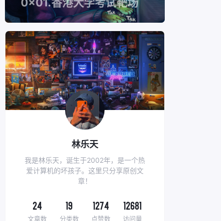
0x01.香港大学考试靶场
林乐天
我是林乐天，诞生于2002年，是一个热
爱计算机的坏孩子。这里只分享原创文
章！
24
19
1274
12681
文章数
分类数
点赞数
访问量