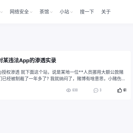
网络安全
茶馆
小站
搜一下
关于
次对某违法App的渗透实录
次为授权渗透 就下面这个站，说是某地一位**人员挪用大额公款赌
听说这哥们已经被制裁了一年多了? 我就纳闷了，赌博有啥意思，小赌伤
，强赌管吃管住的 正题
630
3
61