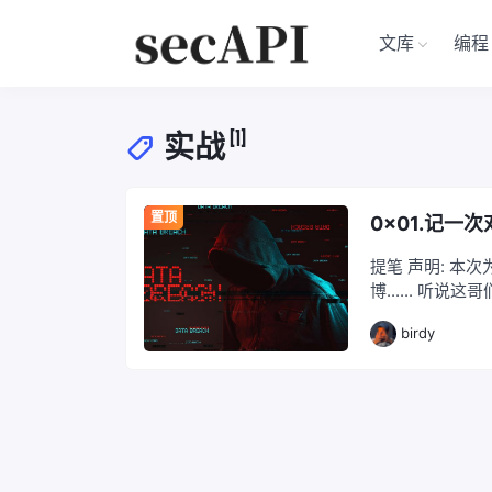
文库
编程
[1]
实战
置顶
0x01.记一
提笔 声明: 本
博...... 
钱，大赌伤大钱
birdy