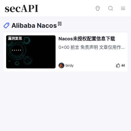
[1]
Alibaba Nacos
Nacos未授权配置信息下载
漏洞复现
0x00 前言 免责声明 文章仅用作
网络安全人员对自己网站、服务器
等进行自查检测，不可用于其他用
birdy
44
途，未经授权请勿利用文章中的技
术资料对任何计算机系统进行入侵
操作 本次测试只作为学习用处，
请勿未授权进行渗透测试，切勿用
于其它用途！ 0x01 产品介绍 Nac
os