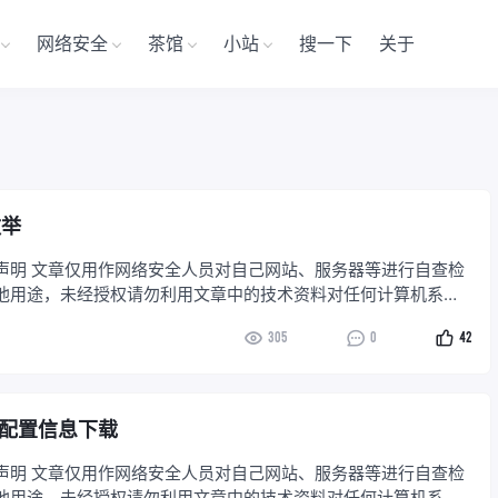
网络安全
茶馆
小站
搜一下
关于
枚举
免责声明 文章仅用作网络安全人员对自己网站、服务器等进行自查检
他用途，未经授权请勿利用文章中的技术资料对任何计算机系统
本次测试只作为学习用处，请勿未授权进行渗透测试，切勿用于其
305
0
42
介绍 iis是Internet Information
权配置信息下载
免责声明 文章仅用作网络安全人员对自己网站、服务器等进行自查检
他用途，未经授权请勿利用文章中的技术资料对任何计算机系统