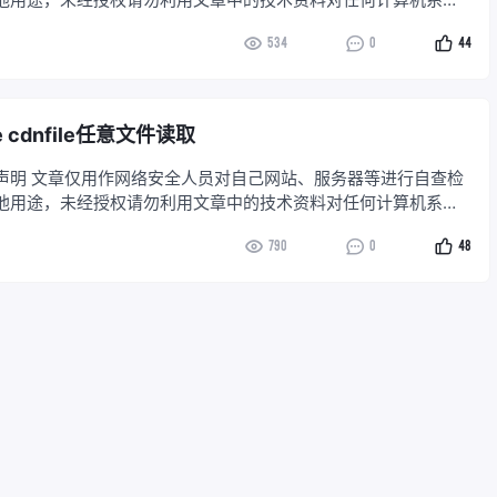
本次测试只作为学习用处，请勿未授权进行渗透测试，切勿用于其
534
0
44
产品介绍 Nacos
e cdnfile任意文件读取
免责声明 文章仅用作网络安全人员对自己网站、服务器等进行自查检
他用途，未经授权请勿利用文章中的技术资料对任何计算机系统
本次测试只作为学习用处，请勿未授权进行渗透测试，切勿用于其
790
0
48
 产品介绍 泛微e-Mobile移动管理平台是一款由泛微软件开