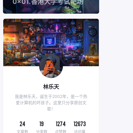
0x01.香港大学考试靶场
林乐天
我是林乐天，诞生于2002年，是一个热
爱计算机的坏孩子。这里只分享原创文
章！
24
19
1274
12673
文章数
分类数
点赞数
访问量