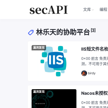
文库
编程
[3]
林乐天的协助平台
漏洞复现
IIS短文件名
0x00 前言 
测，不可用于其
进行入侵操作 
birdy
它用途！ 0x01 产品
漏洞复现
Nacos未授
0x00 前言 
测，不可用于其