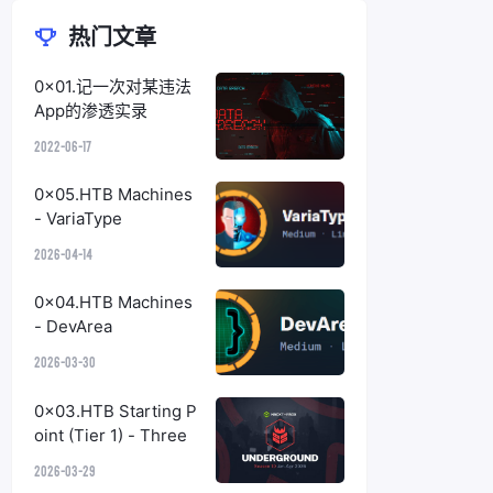
热门文章
0x01.记一次对某违法
App的渗透实录
2022-06-17
0x05.HTB Machines
- VariaType
2026-04-14
0x04.HTB Machines
- DevArea
2026-03-30
0x03.HTB Starting P
oint (Tier 1) - Three
2026-03-29