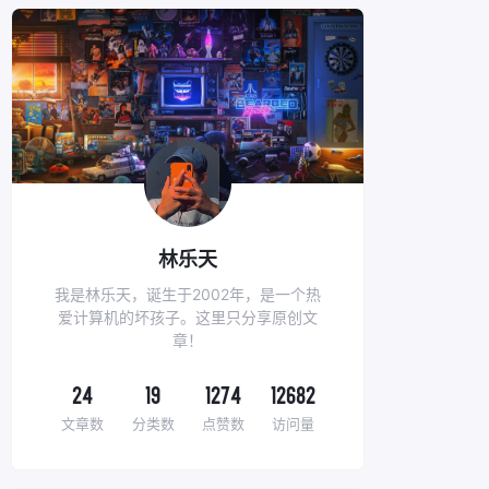
林乐天
我是林乐天，诞生于2002年，是一个热
爱计算机的坏孩子。这里只分享原创文
章！
24
19
1274
12682
文章数
分类数
点赞数
访问量