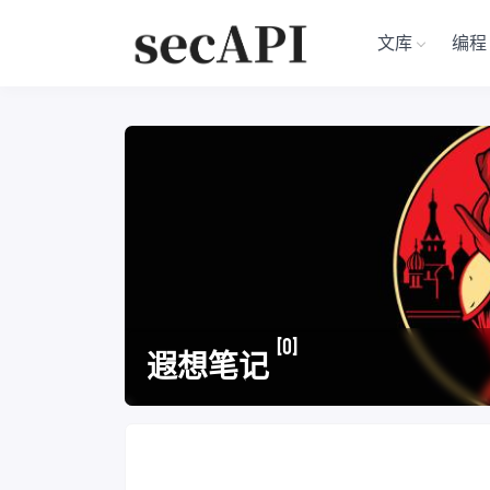
文库
编程
[0]
遐想笔记