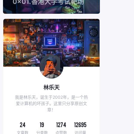
0x01.香港大学考试靶场
林乐天
我是林乐天，诞生于2002年，是一个热
爱计算机的坏孩子。这里只分享原创文
章！
24
19
1274
12695
文章数
分类数
点赞数
访问量