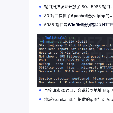
端口扫描发现开放了 80、5985 端
80 端口提供了
Apache
服务和
php
的w
服务的默认HTT
5985 端口是
WinRM
直接请求80端口，会跳转到地址
http:
将域名unika.htb与提供的ip添加到
/et