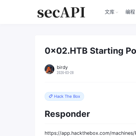
文库
编程
0x02.HTB Starting Poi
birdy
2026-03-28
Hack The Box
Responder
https://app.hackthebox.com/machines