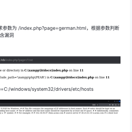
为 /index.php?page=german.html，根据参数判断
含漏洞
windows/system32/drivers/etc/hosts