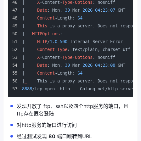
|     
X
-Content-
Type
-
Options
: nosniff
|     
Date
: Mon, 
30
 Mar 
2026
04
:
23
:
07
 GMT
|     
Content
-Length: 
64
|     
This
 is a proxy server. Does not respond 
|   
HTTPOptions
: 
|     
HTTP
/
1.0
500
 Internal Server Error
|     
Content
-
Type
: text/plain; charset=utf
-8
|     
X
-Content-
Type
-
Options
: nosniff
|     
Date
: Mon, 
30
 Mar 
2026
04
:
23
:
08
 GMT
|     
Content
-Length: 
64
|
_
    This is a proxy server. Does not respond 
8888
/tcp open  http    Golang net/http server (
发现开放了 ftp、ssh以及四个http服务的端口，且
ftp存在匿名登陆
对http服务的端口进行访问
经过测试发现
80
端口跳转到URL