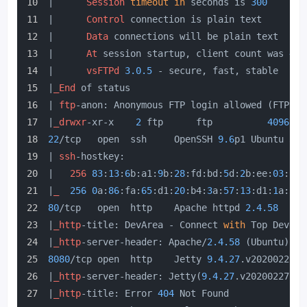
|      
Session
timeout
in
 seconds is 
300
|      
Control
 connection is plain text
|      
Data
 connections will be plain text
|      
At
 session startup, client count was 
4
|      
vsFTPd
3.0
.5
 - secure, fast, stable
|
_End
 of status
| 
ftp
-anon: Anonymous FTP login allowed (FTP co
|
_drwxr
-xr-x    
2
 ftp      ftp          
4096
 Se
22
/tcp   open  ssh     OpenSSH 
9.6
p1 Ubuntu 
3
ub
| 
ssh
-hostkey: 
|   
256
83
:
13
:
6
b:a1:
9
b:
28
:fd:bd:
5
d:
2
b:ee:
03
:be:
|
_
256
0
a:
86
:fa:
65
:d1:
20
:b4:
3
a:
57
:
13
:d1:
1
a:c2:
80
/tcp   open  http    Apache httpd 
2.4
.58
|
_http
-title: DevArea - Connect 
with
 Top Develo
|
_http
-server-header: Apache/
2.4
.58
 (Ubuntu)
8080
/tcp open  http    Jetty 
9.4
.27
.v20200227
|
_http
-server-header: Jetty(
9.4
.27
.v20200227)
|
_http
-title: Error 
404
 Not Found