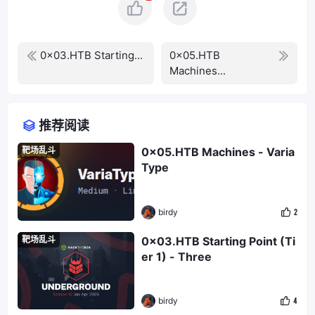
0x03.HTB Starting...
0x05.HTB
Machines...
推荐阅读
靶场乱斗
0x05.HTB Machines - Varia
Type
birdy
2
靶场乱斗
0x03.HTB Starting Point (Ti
er 1) - Three
birdy
4