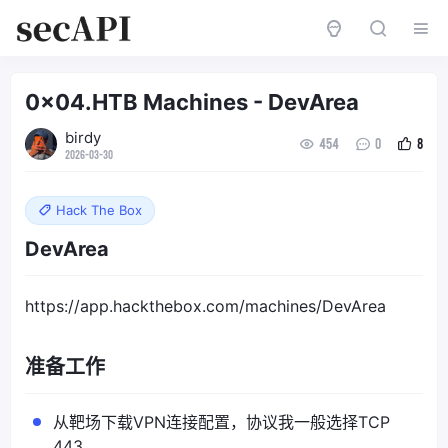
0x04.HTB Machines - DevArea
birdy
454
0
8
2026-03-30
Hack The Box
DevArea
https://app.hackthebox.com/machines/DevArea
准备工作
从靶场下载VPN连接配置，协议我一般选择TCP
443