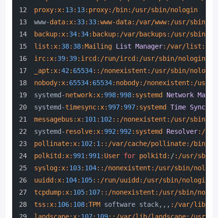
proxy:
x:
13
:
13
:proxy
:/bin
:/usr/sbin/nologin
www-
data:
x:
33
:
33
:www-data
:/var/www
:/usr/sbin/no
backup:
x:
34
:
34
:backup
:/var/backups
:/usr/sbin/no
list:
x:
38
:
38
:Mailing
List
Manager
:/var/list
:/us
irc:
x:
39
:
39
:ircd
:/run/ircd
:/usr/sbin/nologin
_apt:
x:
42
:
65534
:
:/nonexistent
:/usr/sbin/nologin
nobody:
x:
65534
:
65534
:nobody
:/nonexistent
:/usr/s
systemd-
network:
x:
998
:
998
:systemd
Network
Manag
systemd-
timesync:
x:
997
:
997
:systemd
Time
Synchro
messagebus:
x:
101
:
102
:
:/nonexistent
:/usr/sbin/no
systemd-
resolve:
x:
992
:
992
:systemd
Resolver
:/
:/u
pollinate:
x:
102
:
1
:
:/var/cache/pollinate
:/bin/fa
polkitd:
x:
991
:
991
:User
for
polkitd:
/
:/usr/sbin/
syslog:
x:
103
:
104
:
:/nonexistent
:/usr/sbin/nologi
uuidd:
x:
104
:
105
:
:/run/uuidd
:/usr/sbin/nologin
tcpdump:
x:
105
:
107
:
:/nonexistent
:/usr/sbin/nolog
tss:
x:
106
:
108
:TPM
 software stack,,,
:/var/lib/tp
landscape:
x:
107
:
109
:
:/var/lib/landscape
:/usr/sb