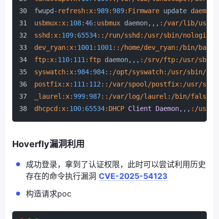
fwupd-
refresh:
x:
989
:
989
:Firmware
 update 
daemon:
usbmux:
x:
108
:
46
:usbmux
 daemon,,,
:/var/lib/usbmu
sshd:
x:
109
:
65534
:
:/run/sshd
:/usr/sbin/nologin
dev_ryan:
x:
1001
:
1001
:
:/home/dev_ryan
:/bin/bash
ftp:
x:
110
:
111
:ftp
 daemon,,,
:/srv/ftp
:/usr/sbin/
syswatch:
x:
984
:
984
:
:/opt/syswatch
:/usr/sbin/nol
postfix:
x:
111
:
112
:
:/var/spool/postfix
:/usr/sbin
_laurel:
x:
999
:
987
:
:/var/log/laurel
:/bin/false
dhcpcd:
x:
100
:
65534
:DHCP
Client
Daemon
,,,
:/usr/l
Hoverfly漏洞利用
成功登录，拿到了认证权限，此时可以尝试利用历史
存在的命令执行漏洞
CVE-2025-54123
构造请求poc