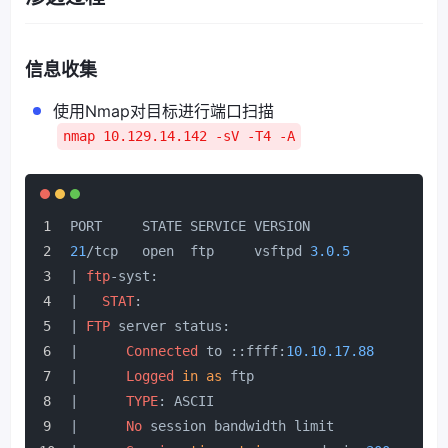
信息收集
使用Nmap对目标进行端口扫描
nmap 10.129.14.142 -sV -T4 -A
PORT     STATE SERVICE VERSION
21
/tcp   open  ftp     vsftpd 
3.0
.5
| 
ftp
-syst: 
|   
STAT
: 
| 
FTP
 server status:
|      
Connected
 to ::ffff:
10.10
.17
.88
|      
Logged
in
as
 ftp
|      
TYPE
: ASCII
|      
No
 session bandwidth limit