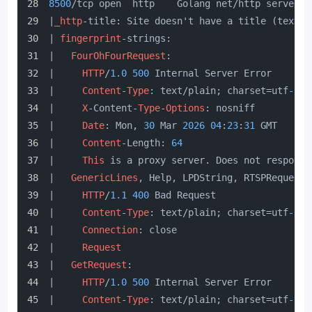
8500
/tcp open  http    Golang net/http server
|
_http
-title: Site doesn't have a title (text/p
| 
fingerprint
-strings: 
|   
FourOhFourRequest
: 
|     
HTTP
/
1.0
500
 Internal Server Error
|     
Content
-
Type
: text/plain; charset=utf
-8
|     
X
-Content-
Type
-
Options
: nosniff
|     
Date
: Mon, 
30
 Mar 
2026
04
:
23
:
31
 GMT
|     
Content
-Length: 
64
|     
This
 is a proxy server. Does not respond 
|   
GenericLines
, Help, LPDString, RTSPRequest,
|     
HTTP
/
1.1
400
 Bad Request
|     
Content
-
Type
: text/plain; charset=utf
-8
|     
Connection
: close
|     
Request
|   
GetRequest
: 
|     
HTTP
/
1.0
500
 Internal Server Error
|     
Content
-
Type
: text/plain; charset=utf
-8