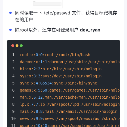
同时读取一下 /etc/passwd 文件，获得目标靶机存
在的用户
除root以外，还存在可登录用户
dev_ryan
root:
x:
0
:
0
:root
:/root
:/bin/bash
daemon:
x:
1
:
1
:daemon
:/usr/sbin
:/usr/sbin/nologin
bin:
x:
2
:
2
:bin
:/bin
:/usr/sbin/nologin
sys:
x:
3
:
3
:sys
:/dev
:/usr/sbin/nologin
sync:
x:
4
:
65534
:sync
:/bin
:/bin/sync
games:
x:
5
:
60
:games
:/usr/games
:/usr/sbin/nologin
man:
x:
6
:
12
:man
:/var/cache/man
:/usr/sbin/nologin
lp:
x:
7
:
7
:lp
:/var/spool/lpd
:/usr/sbin/nologin
mail:
x:
8
:
8
:mail
:/var/mail
:/usr/sbin/nologin
news:
x:
9
:
9
:news
:/var/spool/news
:/usr/sbin/nolog
uucp:
x:
10
:
10
:uucp
:/var/spool/uucp
:/usr/sbin/nol